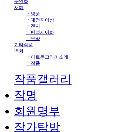
문인화
서예
ㆍ병풍
ㆍ대전지이상
ㆍ전지
ㆍ반절지이하
ㆍ모양
기타작품
벽화
ㆍ아트동그라미소개
ㆍ작품
작품갤러리
작명
회원명부
작가탐방