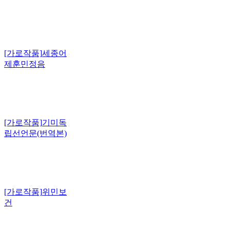
[가로작품]
세종어
제훈민정음
[가로작품]
기미독
립선언문(번역본)
[가로작품]
위민보
건