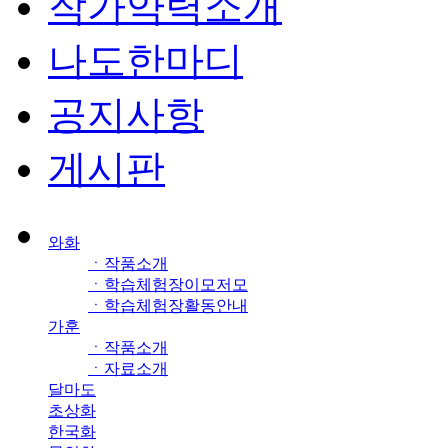
작가약력소개
나도한마디
공지사항
게시판
와화
ㆍ작품소개
ㆍ학습체험장이모저모
ㆍ학습체험장활동안내
가훈
ㆍ작품소개
ㆍ자료소개
달마도
초상화
한국화