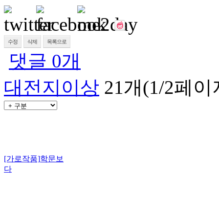
수정
삭제
목록으로
댓글
0
개
대전지이상
21개(1/2페이
[가로작품]
학문보
다