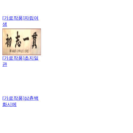
[가로작품]
자립여
생
[가로작품]
초지일
관
[가로작품]
삼츈백
화시에