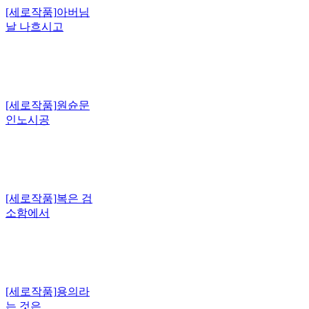
[세로작품]
아버님
날 나흐시고
[세로작품]
원슌문
인노시공
[세로작품]
복은 검
소함에서
[세로작품]
용의라
는 것은