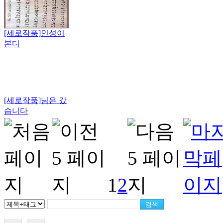
[세로작품]
인성이
본디
[세로작품]
님은 갔
습니다
1
2