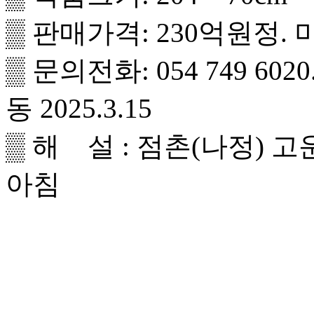
▒ 판매가격: 230억원정
▒ 문의전화: 054 749 602
동 2025.3.15
▒ 해 설 : 점촌(나정) 
아침
<전
<좌측 확