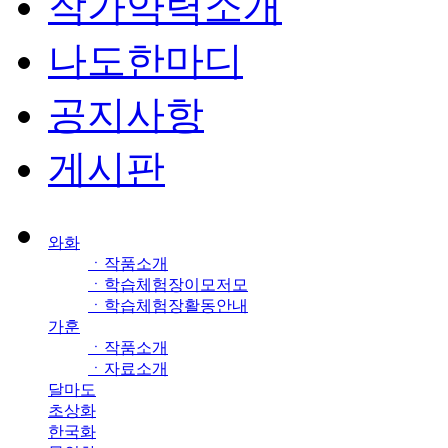
작가약력소개
나도한마디
공지사항
게시판
와화
ㆍ작품소개
ㆍ학습체험장이모저모
ㆍ학습체험장활동안내
가훈
ㆍ작품소개
ㆍ자료소개
달마도
초상화
한국화