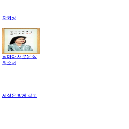
자화상
날마다 새로운 삶
되소서
세상은 밝게 살고