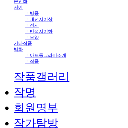
문인화
서예
ㆍ병풍
ㆍ대전지이상
ㆍ전지
ㆍ반절지이하
ㆍ모양
기타작품
벽화
ㆍ아트동그라미소개
ㆍ작품
작품갤러리
작명
회원명부
작가탐방