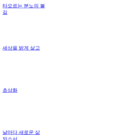
타오르는 분노의 불
길
세상을 밝게 살고
초상화
날마다 새로운 삶
되소서