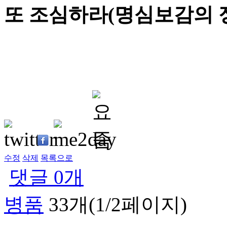
또 조심하라(명심보감의 정
수정
삭제
목록으로
댓글
0
개
병품
33개(1/2페이지)