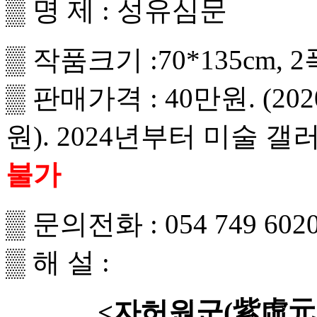
▒ 명 제 : 성유심문
▒ 작품크기 :70*135cm, 2
▒ 판매가격 : 40만원. (
원).
2024
년부터 미술 갤
불가
▒ 문의전화 : 054 749 6020.
▒ 해 설 :
<자허원군(紫虛元君)