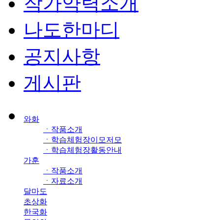
작가약력소개
나도한마디
공지사항
게시판
와화
ㆍ작품소개
ㆍ학습체험장이모저모
ㆍ학습체험장활동안내
가훈
ㆍ작품소개
ㆍ자료소개
달마도
초상화
한국화