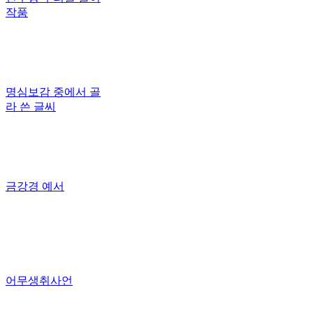
작품
명심보감 중에서 골
라 쓴 글씨
금강경 예서
어무생취사언