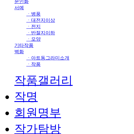
문인화
서예
ㆍ병풍
ㆍ대전지이상
ㆍ전지
ㆍ반절지이하
ㆍ모양
기타작품
벽화
ㆍ아트동그라미소개
ㆍ작품
작품갤러리
작명
회원명부
작가탐방