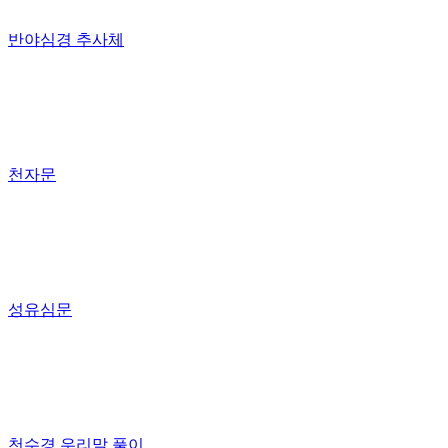
반야심경 추사체
천자문
성유심문
천수경 우리말 풀이