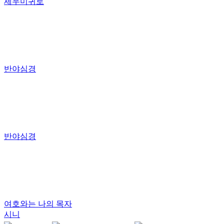
세우미귀로
반야심경
반야심경
여호와는 나의 목자
시니