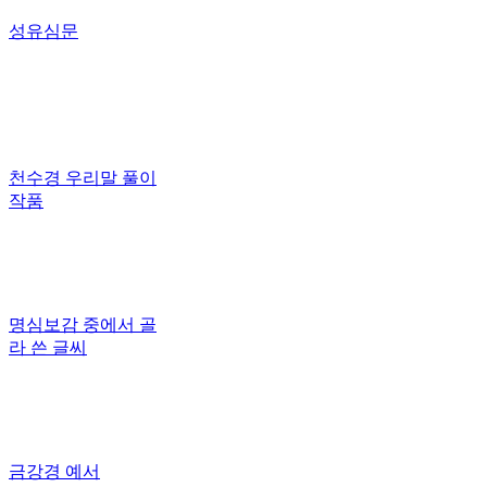
성유심문
천수경 우리말 풀이
작품
명심보감 중에서 골
라 쓴 글씨
금강경 예서