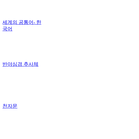
세계의 공통어- 한
국어
반야심경 추사체
천자문