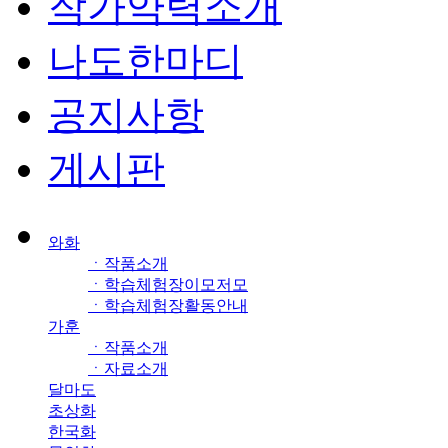
작가약력소개
나도한마디
공지사항
게시판
와화
ㆍ작품소개
ㆍ학습체험장이모저모
ㆍ학습체험장활동안내
가훈
ㆍ작품소개
ㆍ자료소개
달마도
초상화
한국화