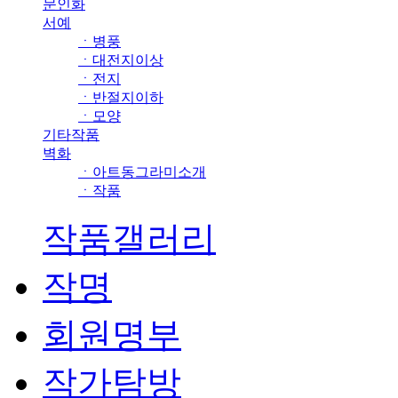
문인화
서예
ㆍ병풍
ㆍ대전지이상
ㆍ전지
ㆍ반절지이하
ㆍ모양
기타작품
벽화
ㆍ아트동그라미소개
ㆍ작품
작품갤러리
작명
회원명부
작가탐방