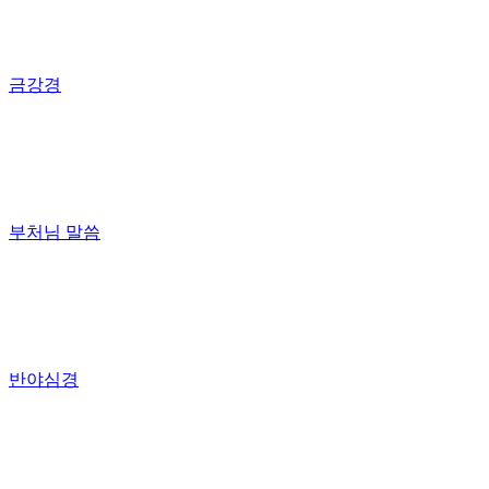
금강경
부처님 말씀
반야심경