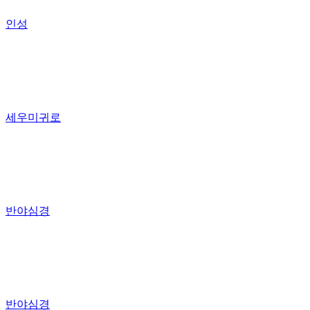
인성
세우미귀로
반야심경
반야심경